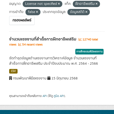
อนุญาต:
License not specified
แท็ค:
ฝึกอาชีพเสริม
การเข้าถึง:
false
ประเภทชุดข้อมูล:
ข้อมูลสถิติ
กรองผลลัพธ์
จำนวนแรงงานที่สำเร็จการฝึกอาชีพเสริม
12740 total
views
54 recent views
การฝึกอบรมฝีมือแรงงาน
จัดทำชุดข้อมูลด้านแรงงานการวิเคราะห์ข้อมูล จำนวนแรงงานที่
สำเร็จการฝึกอาชีพเสริม ประจำปีงบประมาณ พ.ศ. 2564 - 2566
CSV
กรมพัฒนาฝีมือแรงงาน
15 มิถุนายน 2568
คุณสามารถเข้าถึงคลังทาง
API
(ให้ดู
คู่มือ API
).