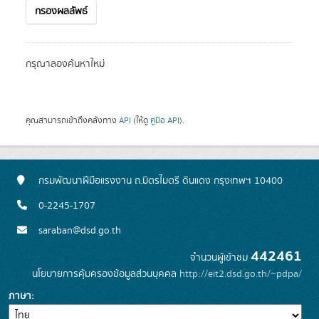
กรองผลลัพธ์
กรุณาลองค้นหาใหม่
คุณสามารถเข้าถึงคลังทาง
API
(ให้ดู
คู่มือ API
).
กรมพัฒนาฝีมือแรงงาน ถ.มิตรไมตรี ดินแดง กรุงเทพฯ 10400
0-2245-1707
saraban@dsd.go.th
442461
จำนวนผู้เข้าชม
นโยบายการคุ้มครองข้อมูลส่วนบุคคล
http://eit2.dsd.go.th/~pdpa/
ภาษา