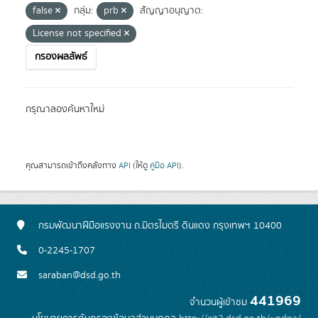
false
กลุ่ม:
prb
สัญญาอนุญาต:
License not specified
กรองผลลัพธ์
กรุณาลองค้นหาใหม่
คุณสามารถเข้าถึงคลังทาง
API
(ให้ดู
คู่มือ API
).
กรมพัฒนาฝีมือแรงงาน ถ.มิตรไมตรี ดินแดง กรุงเทพฯ 10400
0-2245-1707
saraban@dsd.go.th
441969
จำนวนผู้เข้าชม