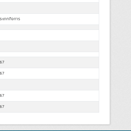
ระเภทกิจการ
567
567
567
567