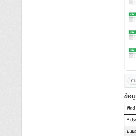
กา
ข้อม
ฟิลด์
* ประ
ยินยอ