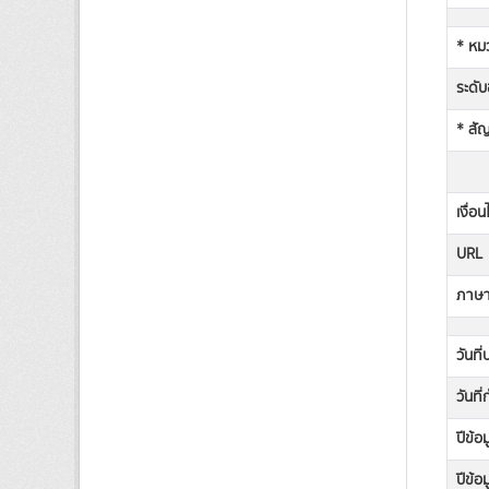
* หม
ระดับช
* สั
เงื่อ
URL
ภาษาท
วันที
วันที
ปีข้อ
ปีข้อ