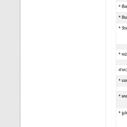
* ชื่
* อีเ
* วัต
* หน่
ค่าคว
* ขอบ
* แหล
* รูป