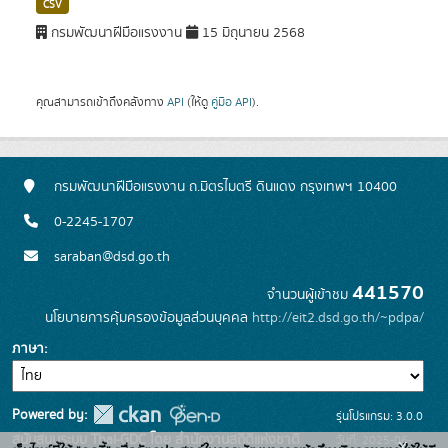
CSV
กรมพัฒนาฝีมือแรงงาน
15 มิถุนายน 2568
คุณสามารถเข้าถึงคลังทาง
API
(ให้ดู
คู่มือ API
).
กรมพัฒนาฝีมือแรงงาน ถ.มิตรไมตรี ดินแดง กรุงเทพฯ 10400
0-2245-1707
saraban@dsd.go.th
441570
จำนวนผู้เข้าชม
นโยบายการคุ้มครองข้อมูลส่วนบุคคล
http://eit2.dsd.go.th/~pdpa/
ภาษา
Powered by:
รุ่นโปรแกรม: 3.0.0
สนับสนุนระบบ Thai-GDC โดย สำนักงานสถิติแห่งชาติ
วันที่: 2025-06-
x