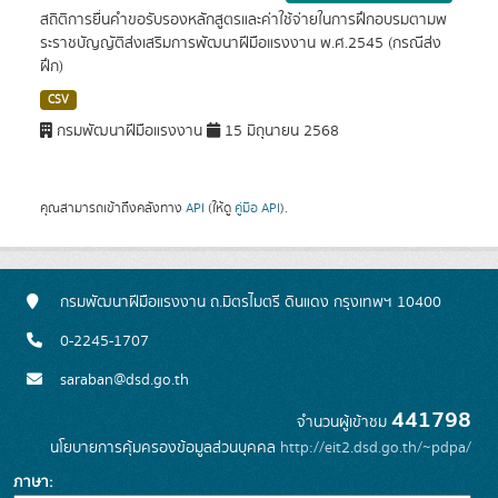
สถิติการยื่นคำขอรับรองหลักสูตรและค่าใช้จ่ายในการฝึกอบรมตามพ
ระราชบัญญัติส่งเสริมการพัฒนาฝีมือแรงงาน พ.ศ.2545 (กรณีส่ง
ฝึก)
CSV
กรมพัฒนาฝีมือแรงงาน
15 มิถุนายน 2568
คุณสามารถเข้าถึงคลังทาง
API
(ให้ดู
คู่มือ API
).
กรมพัฒนาฝีมือแรงงาน ถ.มิตรไมตรี ดินแดง กรุงเทพฯ 10400
0-2245-1707
saraban@dsd.go.th
441798
จำนวนผู้เข้าชม
นโยบายการคุ้มครองข้อมูลส่วนบุคคล
http://eit2.dsd.go.th/~pdpa/
ภาษา