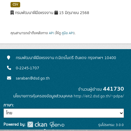
CSV
กรมพัฒนาฝีมือแรงงาน
15 มิถุนายน 2568
คุณสามารถเข้าถึงคลังทาง
API
(ให้ดู
คู่มือ API
).
กรมพัฒนาฝีมือแรงงาน ถ.มิตรไมตรี ดินแดง กรุงเทพฯ 10400
0-2245-1707
saraban@dsd.go.th
441730
จำนวนผู้เข้าชม
นโยบายการคุ้มครองข้อมูลส่วนบุคคล
http://eit2.dsd.go.th/~pdpa/
ภาษา
Powered by:
รุ่นโปรแกรม: 3.0.0