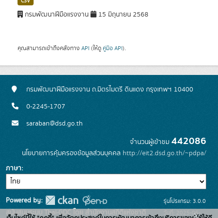
CSV
กรมพัฒนาฝีมือแรงงาน
15 มิถุนายน 2568
คุณสามารถเข้าถึงคลังทาง
API
(ให้ดู
คู่มือ API
).
กรมพัฒนาฝีมือแรงงาน ถ.มิตรไมตรี ดินแดง กรุงเทพฯ 10400
0-2245-1707
saraban@dsd.go.th
442086
จำนวนผู้เข้าชม
นโยบายการคุ้มครองข้อมูลส่วนบุคคล
http://eit2.dsd.go.th/~pdpa/
ภาษา
Powered by:
รุ่นโปรแกรม: 3.0.0
สนับสนุนระบบ Thai-GDC โดย สำนักงานสถิติแห่งชาติ
วันที่: 2025-06-
x