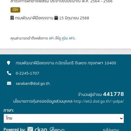
สำเร็จการฝึกอาชีพเสริม ประจำปีงบประมาณ พ.ศ. 2564 - 2566
CSV
กรมพัฒนาฝีมือแรงงาน
15 มิถุนายน 2568
คุณสามารถเข้าถึงคลังทาง
API
(ให้ดู
คู่มือ API
).
กรมพัฒนาฝีมือแรงงาน ถ.มิตรไมตรี ดินแดง กรุงเทพฯ 10400
0-2245-1707
saraban@dsd.go.th
441778
จำนวนผู้เข้าชม
นโยบายการคุ้มครองข้อมูลส่วนบุคคล
http://eit2.dsd.go.th/~pdpa/
ภาษา
Powered by:
รุ่นโปรแกรม: